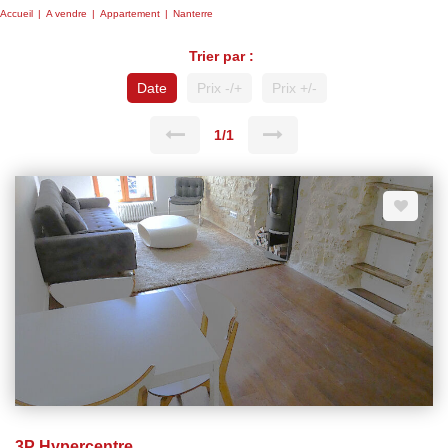
Accueil
A vendre
Appartement
Nanterre
Trier par :
Date
Prix -/+
Prix +/-
1/1
3P Hypercentre