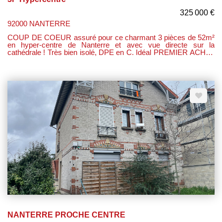
325 000 €
92000 NANTERRE
COUP DE COEUR assuré pour ce charmant 3 pièces de 52m²
en hyper-centre de Nanterre et avec vue directe sur la
cathédrale ! Très bien isolé, DPE en C. Idéal PREMIER ACHAT
ou INVESTISSEMENT. Situé dans une petite copropriété, au
calme, en retrait de la rue et à proximité des commodités et des
transports en commun. Au premier étage d'un bâtiment de
1850, cet appartement entièrement rénové offre un espace de
vie confortable et fonctionnel. Sa rénovation récente lui confère
un cachet moderne tout en préservant le charme de l'ancien.
Entrée desservant une grande chambre. Un salon cosy de
21m2 avec poêle à bois. Une cuisine ouverte et bien équipée.
une salle d'eau avec wc. Une 2e chambre.
NANTERRE PROCHE CENTRE