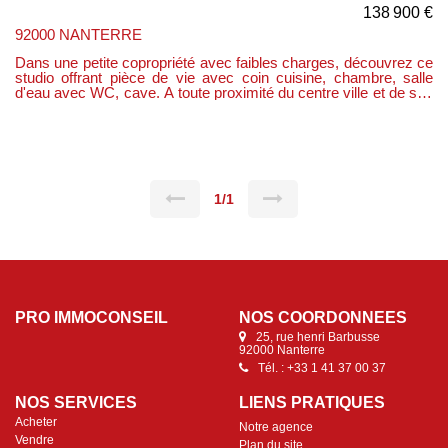
138 900 €
92000 NANTERRE
Dans une petite copropriété avec faibles charges, découvrez ce
studio offrant pièce de vie avec coin cuisine, chambre, salle
d'eau avec WC, cave. A toute proximité du centre ville et de ses
commerces et du futur métro place de la boule. IDEAL 1ER
ACHAT.
1/1
PRO IMMOCONSEIL
NOS COORDONNÉES
25, rue henri Barbusse
92000 Nanterre
Tél. : +33 1 41 37 00 37
NOS SERVICES
LIENS PRATIQUES
Acheter
Notre agence
Vendre
Plan du site