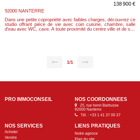
138 900 €
92000 NANTERRE
Dans une petite copropriété avec faibles charges, découvrez ce
studio offrant pièce de vie avec coin cuisine, chambre, salle
d'eau avec WC, cave. A toute proximité du centre ville et de ses
commerces et du futur métro place de la boule. IDEAL 1ER
ACHAT.
1/1
PRO IMMOCONSEIL
NOS COORDONNÉES
25, rue henri Barbusse
92000 Nanterre
Tél. : +33 1 41 37 00 37
NOS SERVICES
LIENS PRATIQUES
Acheter
Notre agence
Vendre
Plan du site