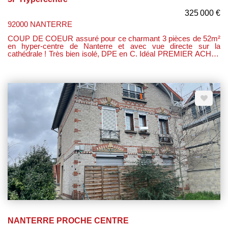
325 000 €
92000 NANTERRE
COUP DE COEUR assuré pour ce charmant 3 pièces de 52m²
en hyper-centre de Nanterre et avec vue directe sur la
cathédrale ! Très bien isolé, DPE en C. Idéal PREMIER ACHAT
ou INVESTISSEMENT. Situé dans une petite copropriété, au
calme, en retrait de la rue et à proximité des commodités et des
transports en commun. Au premier étage d'un bâtiment de
1850, cet appartement entièrement rénové offre un espace de
vie confortable et fonctionnel. Sa rénovation récente lui confère
un cachet moderne tout en préservant le charme de l'ancien.
Entrée desservant une grande chambre. Un salon cosy de
21m2 avec poêle à bois. Une cuisine ouverte et bien équipée.
une salle d'eau avec wc. Une 2e chambre.
NANTERRE PROCHE CENTRE