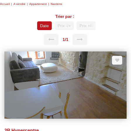
Accueil
A vendre
Appartement
Nanterre
Trier par :
Date
Prix -/+
Prix +/-
1/1
3P Hypercentre