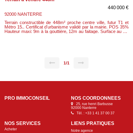
440 000 €
92000 NANTERRE
Terrain constructible de 448m² proche centre ville, futur T1 et
Métro 15.. Certificat d'urbanisme validé par la mairie. POS 35%
Hauteur maxi: 9m à la gouttière, 12m au faitage. Surface au sol
maxi: 120m² Possibilité de construire une maison de plus de
200m². Très rare à la vente.
1/1
PRO IMMOCONSEIL
NOS COORDONNÉES
25, rue henri Barbusse
92000 Nanterre
Tél. : +33 1 41 37 00 37
NOS SERVICES
LIENS PRATIQUES
Acheter
Notre agence