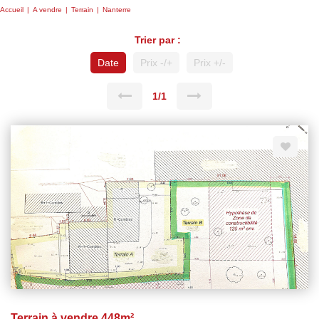
Accueil
A vendre
Terrain
Nanterre
Trier par :
Date
Prix -/+
Prix +/-
1/1
Terrain à vendre 448m²