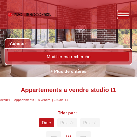
Acheter
Modifier ma recherche
+ Plus de critères
Appartements a vendre studio t1
Accueil
Appartements
A vendre
Studio T1
Trier par :
Date
Prix -/+
Prix +/-