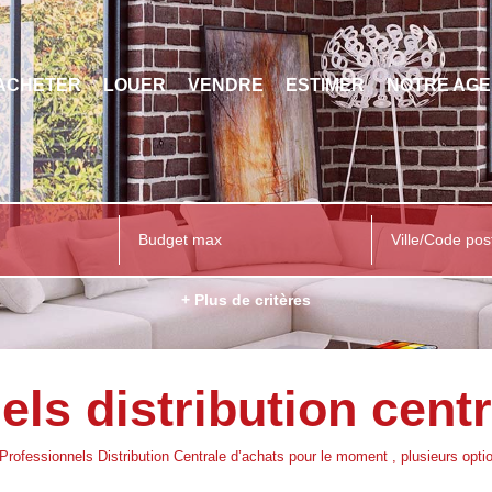
ACHETER
LOUER
VENDRE
ESTIMER
NOTRE AG
Ville/Code pos
+ Plus de critères
ls distribution cent
ofessionnels Distribution Centrale d’achats pour le moment , plusieurs option