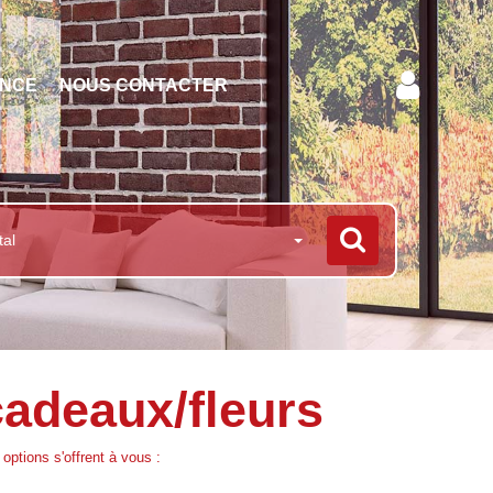
ENCE
NOUS CONTACTER
tal
adeaux/fleurs
ptions s'offrent à vous :