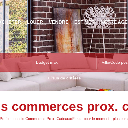
ACHETER
LOUER
VENDRE
ESTIMER
NOTRE AG
Ville/Code pos
+ Plus de critères
ls commerces prox. c
Professionnels Commerces Prox. Cadeaux/Fleurs pour le moment , plusieurs o