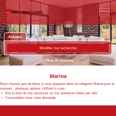
Acheter
Modifier ma recherche
+ Plus de critères
Marina
Nous n'avons pas de biens à vous proposer dans la catégorie Marina pour le
moment , plusieurs options s'offrent à vous :
Voir
la liste de nos annonces
ou
nos annonces triées par ville.
Transmettez-nous votre demande